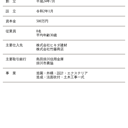
創 立
平成24年7月
設 立
令和2年1月
資本金
500万円
従業員
8名
平均年齢30歳
主要仕入先
株式会社ヒキダ建材
株式会社竹藤商店
主要取引銀行
島田掛川信用金庫
掛川市農協
事 業
造園・外構・設計・エクステリア
造成・法面吹付・土木工事一式