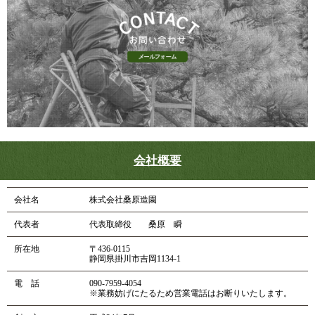
会社概要
会社名
株式会社桑原造園
代表者
代表取締役 桑原 瞬
所在地
〒436-0115
静岡県掛川市吉岡1134-1
電 話
090-7959-4054
※業務妨げにたるため営業電話はお断りいたします。